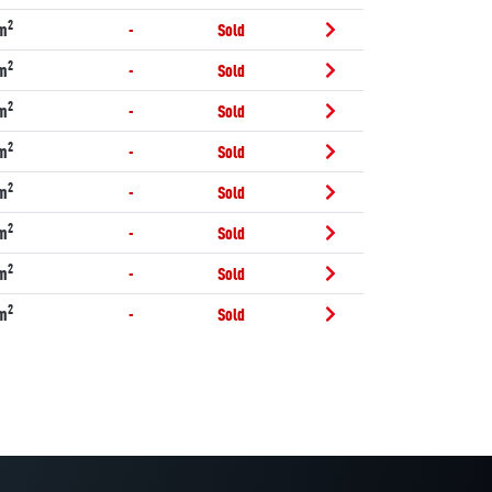
2
m
-
Sold
2
m
-
Sold
2
m
-
Sold
2
m
-
Sold
2
m
-
Sold
2
m
-
Sold
2
m
-
Sold
2
m
-
Sold