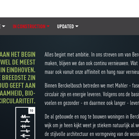
E
IN CONSTRUCTION
UPDATED
AAN HET BEGIN
Alles begint met ambitie. In ons streven om van B
 WEL DE MEEST
maken, blijven we dan ook continu vernieuwen. Wat
IN EINDHOVEN.
maar ook vanuit onze affiniteit en hang naar vernie
E BREEDSTE ZIN
OUD GEEFT AAN
Binnen Berckelbosch betreden we met Mahler - fase
AMHEID, BIO-
circulair zijn en energie leveren. Volgens ons de b
CIRCULARITEIT.
voelen en gezonder - en daarmee ook langer - leven.
De al gebouwde en nog te bouwen woningen in Berck
wijk om je heen kijkt weet je stiekem natuurlijk a
de stijlvolle architectuur en vormgeving van de won