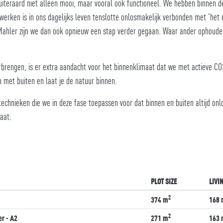
uiteraard niet alleen mooi, maar vooral ook functioneel. We hebben binnen 
werken is in ons dagelijks leven tenslotte onlosmakelijk verbonden met 'het 
Mahler zijn we dan ook opnieuw een stap verder gegaan. Waar ander ophouden 
rengen, is er extra aandacht voor het binnenklimaat dat we met actieve CO2 
n met buiten en laat je de natuur binnen.
hnieken die we in deze fase toepassen voor dat binnen en buiten altijd onlos
imaat.
PLOT SIZE
LIVI
2
374 m
168 
2
r - A2
271 m
163 