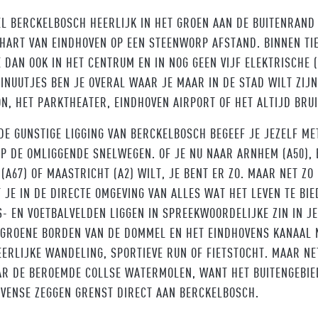
L BERCKELBOSCH HEERLIJK IN HET GROEN AAN DE BUITENRAND L
HART VAN EINDHOVEN OP EEN STEENWORP AFSTAND. BINNEN TI
E DAN OOK IN HET CENTRUM EN IN NOG GEEN VIJF ELEKTRISCHE 
INUUTJES BEN JE OVERAL WAAR JE MAAR IN DE STAD WILT ZIJN
ON, HET PARKTHEATER, EINDHOVEN AIRPORT OF HET ALTIJD BRUI
DE GUNSTIGE LIGGING VAN BERCKELBOSCH BEGEEF JE JEZELF MET
OP DE OMLIGGENDE SNELWEGEN. OF JE NU NAAR ARNHEM (A50), 
 (A67) OF MAASTRICHT (A2) WILT, JE BENT ER ZO. MAAR NET ZO
T JE IN DE DIRECTE OMGEVING VAN ALLES WAT HET LEVEN TE BIE
S- EN VOETBALVELDEN LIGGEN IN SPREEKWOORDELIJKE ZIN IN J
 GROENE BORDEN VAN DE DOMMEL EN HET EINDHOVENS KANAAL 
EERLIJKE WANDELING, SPORTIEVE RUN OF FIETSTOCHT. MAAR NE
AR DE BEROEMDE COLLSE WATERMOLEN, WANT HET BUITENGEBIE
VENSE ZEGGEN GRENST DIRECT AAN BERCKELBOSCH.