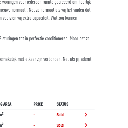
de woningen voor iedereen ruimte gecreeerd om heerlijk
nieuwe normaal'. Net zo normaal als wij het vinden dat
voorzien wij extra capaciteit. Wat zou kunnen
sturingen tot in perfectie conditioneren. Maar net zo
makelijk met elkaar zijn verbonden. Net als jij, ademt
NG AREA
PRICE
STATUS
2
m
-
Sold
2
m
-
Sold