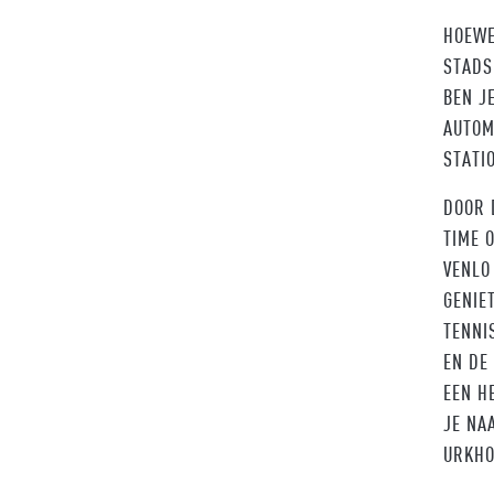
HOEWE
STADS
BEN J
AUTOM
STATI
DOOR 
TIME 
VENLO
GENIE
TENNI
EN DE
EEN H
JE NA
URKHO