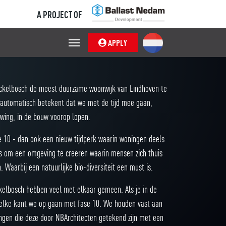
A PROJECT OF
APPLY
erckelbosch de meest duurzame woonwijk van Eindhoven te
 automatisch betekent dat we met de tijd mee gaan,
uwing, in de bouw voorop lopen.
 10 - dan ook een nieuw tijdperk waarin woningen deels
asis om een omgeving te creëren waarin mensen zich thuis
 Waarbij een natuurlijke bio-diversiteit een must is.
elbosch hebben veel met elkaar gemeen. Als je in de
l welke kant we op gaan met fase 10. We houden vast aan
ingen die deze door NBArchitecten getekend zijn met een