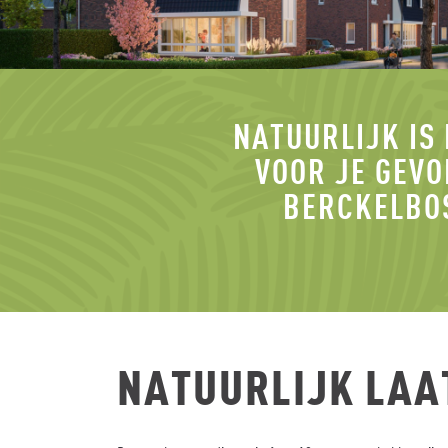
NATUURLIJK IS
VOOR JE GEVO
BERCKELBOS
NATUURLIJK LAAT