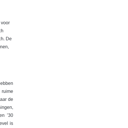
 voor
ch
ch. De
onen,
 hebben
n ruime
naar de
ningen,
en ’30
evel is