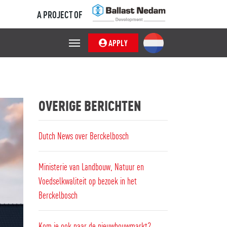
A PROJECT OF
APPLY
OVERIGE BERICHTEN
Dutch News over Berckelbosch
Ministerie van Landbouw, Natuur en
Voedselkwaliteit op bezoek in het
Berckelbosch
Kom je ook naar de nieuwbouwmarkt?