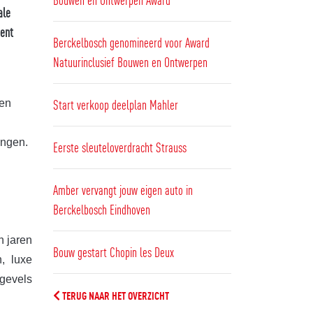
ale
ment
Berckelbosch genomineerd voor Award
Natuurinclusief Bouwen en Ontwerpen
Start verkoop deelplan Mahler
 en
ingen.
Eerste sleuteloverdracht Strauss
Amber vervangt jouw eigen auto in
Berckelbosch Eindhoven
h jaren
Bouw gestart Chopin les Deux
, luxe
pgevels
TERUG NAAR HET OVERZICHT