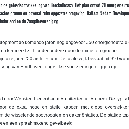
in de gebiedsontwikkeling van Berckelbosch. Het plan omvat 20 energieneutr
ordachte groene en bovenal ruim opgezette omgeving. Ballast Nedam Develop
ederland en de Zoogdiervereniging.
velopment de komende jaren nog ongeveer 350 energieneutrale
ch kenmerkt zich onder andere door de ruime- en groene
oze jaren ‘30 architectuur. De totale wijk bestaat uit 950 won
adsring van Eindhoven, dagelijkse voorzieningen liggen op
d door Weusten Liedenbaum Architecten uit Arnhem. De typisc
 door de extra hoge en steile kappen met diepe overstekken
en de wisselende goothoogten en dakoriëntaties. De statige to
not en een spraakmakend gevelbeeld.