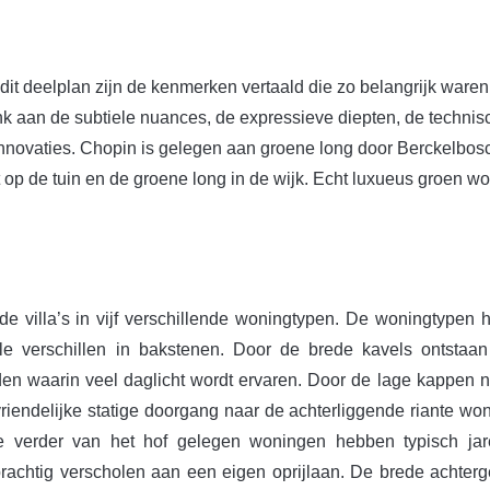
dit deelplan zijn de kenmerken vertaald die zo belangrijk waren
k aan de subtiele nuances, de expressieve diepten, de technis
nnovaties. Chopin is gelegen aan groene long door Berckelbos
t op de tuin en de groene long in de wijk. Echt luxueus groen w
nde villa’s in vijf verschillende woningtypen. De woningtypen
ele verschillen in bakstenen. Door de brede kavels ontstaa
en waarin veel daglicht wordt ervaren. Door de lage kappen 
vriendelijke statige doorgang naar de achterliggende riante wo
 verder van het hof gelegen woningen hebben typisch jar
achtig verscholen aan een eigen oprijlaan. De brede achterg