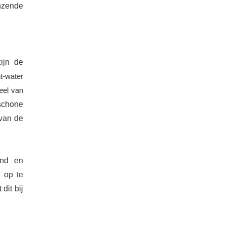
nzende
ijn de
t-water
eel van
 schone
 van de
and en
 op te
dit bij