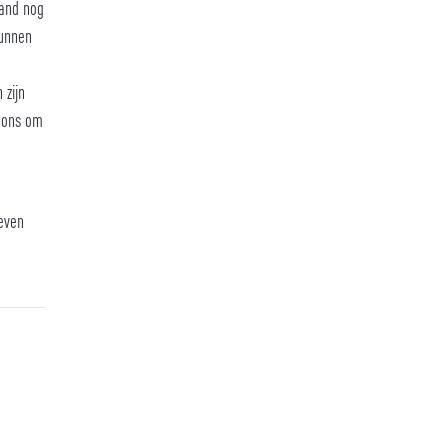
land nog
kunnen
 zijn
t ons om
even