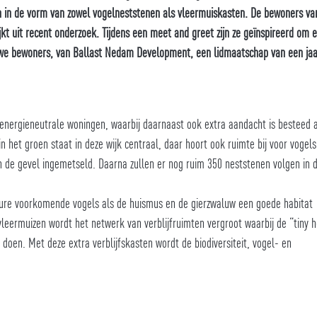
en in de vorm van zowel vogelneststenen als vleermuiskasten. De bewoners va
kt uit recent onderzoek. Tijdens een meet and greet zijn ze geïnspireerd om 
euwe bewoners, van Ballast Nedam Development, een lidmaatschap van een jaa
nergieneutrale woningen, waarbij daarnaast ook extra aandacht is besteed 
 het groen staat in deze wijk centraal, daar hoort ook ruimte bij voor vogels
n de gevel ingemetseld. Daarna zullen er nog ruim 350 neststenen volgen in 
ture voorkomende vogels als de huismus en de gierzwaluw een goede habitat
eermuizen wordt het netwerk van verblijfruimten vergroot waarbij de “tiny 
n doen. Met deze extra verblijfskasten wordt de biodiversiteit, vogel- en