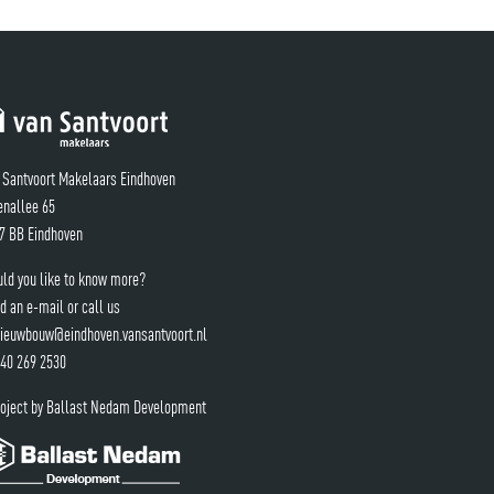
 Santvoort Makelaars Eindhoven
enallee 65
7 BB Eindhoven
ld you like to know more?
d an e-mail or call us
ieuwbouw@eindhoven.vansantvoort.nl
40 269 2530
roject by Ballast Nedam Development