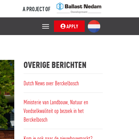
A PROJECT OF
APPLY
OVERIGE BERICHTEN
Dutch News over Berckelbosch
Ministerie van Landbouw, Natuur en
Voedselkwaliteit op bezoek in het
Berckelbosch
Kom je ook naar de nieuwbouwmarkt?