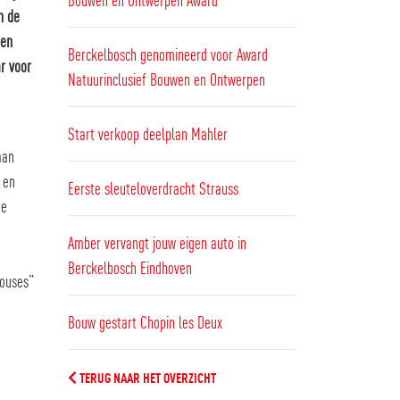
n de
een
Berckelbosch genomineerd voor Award
r voor
Natuurinclusief Bouwen en Ontwerpen
Start verkoop deelplan Mahler
aan
 en
Eerste sleuteloverdracht Strauss
de
Amber vervangt jouw eigen auto in
Berckelbosch Eindhoven
houses”
Bouw gestart Chopin les Deux
TERUG NAAR HET OVERZICHT