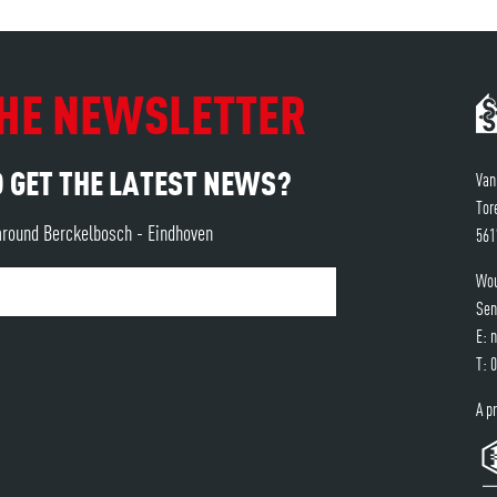
 THE NEWSLETTER
O GET THE LATEST NEWS?
Van
Tor
around Berckelbosch - Eindhoven
561
Wou
Sen
E:
n
T:
0
A p